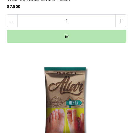
$7.500
-
+