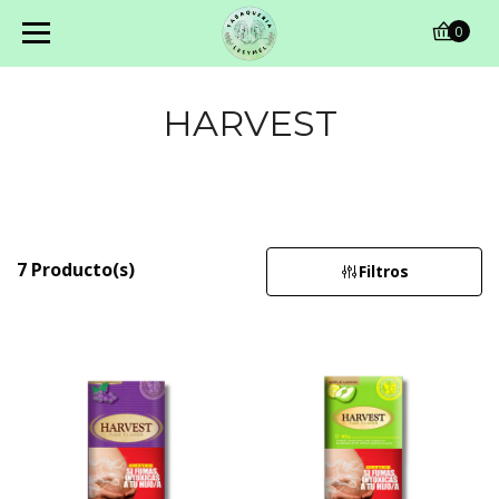
0
HARVEST
7 Producto(s)
Filtros