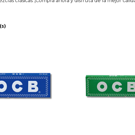
zclas clásicas. ¡Compra ahora y disfruta de la mejor calid
(s)