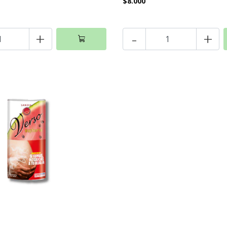
$8.000
+
-
+