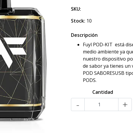
SKU:
Stock:
10
Descripción
Fuyl POD-KIT está dise
medio ambiente ya que
nuestro dispositivo p
de sabor ya tienes un
POD SABORESUSB tipo 
PODS.
Cantidad
-
+