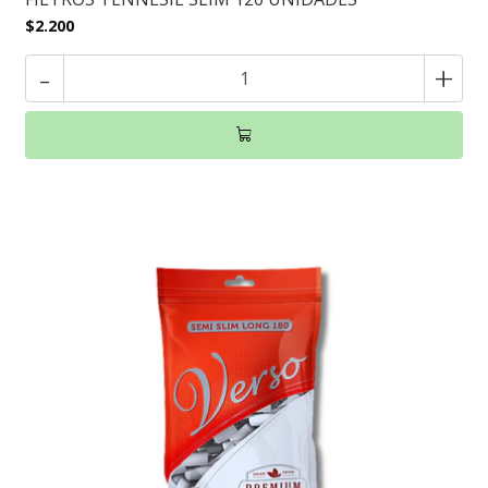
$2.200
-
+